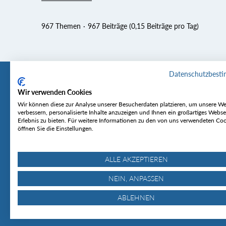
967 Themen
967 Beiträge (0,15 Beiträge pro Tag)
Datenschutzbest
Wir verwenden Cookies
Tourentipp
Service
Wir können diese zur Analyse unserer Besucherdaten platzieren, um unsere We
verbessern, personalisierte Inhalte anzuzeigen und Ihnen ein großartiges Webse
Erlebnis zu bieten. Für weitere Informationen zu den von uns verwendeten Co
Über uns
Wetter & Lawine
öffnen Sie die Einstellungen.
Touren
Bergjournal
Hütten
Gipfelkonferenz
MyTourentipp
ALLE AKZEPTIEREN
NEIN, ANPASSEN
ABLEHNEN
© Tourentipp.com 2025