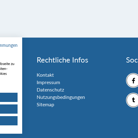
immungen
Rechtliche Infos
Soc
bseite zu
iten-
okies
nlage
Kontakt
Impressum
Datenschutz
Nutzungsbedingungen
Sitemap