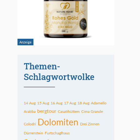
Themen-
Schlagwortwolke
14 Aug
15 Aug
16 Aug
17 Aug
18 Aug
Adamello
bergtour
Arabba
Casatihüttem
Cima Grande
Dolomiten
Colodri
Drei Zinnen
Dürrenstein
Furtschaglhaus