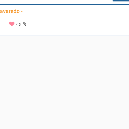
avaredo -
3