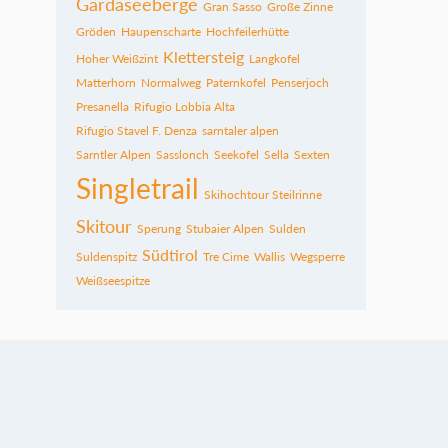
Gardaseeberge
Gran Sasso
Große Zinne
Gröden
Haupenscharte
Hochfeilerhütte
Klettersteig
Hoher Weißzint
Langkofel
Matterhorn
Normalweg
Paternkofel
Penserjoch
Presanella
Rifugio Lobbia Alta
Rifugio Stavel F. Denza
sarntaler alpen
Sarntler Alpen
Sasslonch
Seekofel
Sella
Sexten
Singletrail
Skihochtour Steilrinne
Skitour
Sperung
Stubaier Alpen
Sulden
Südtirol
Suldenspitz
Tre Cime
Wallis
Wegsperre
Weißseespitze