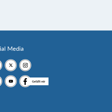
ial Media
Gefällt mir