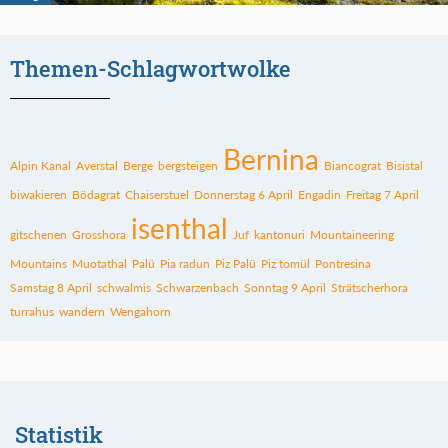
Themen-Schlagwortwolke
Bernina
Alpin Kanal
Averstal
Berge
bergsteigen
Biancograt
Bisistal
biwakieren
Bödagrat
Chaiserstuel
Donnerstag 6 April
Engadin
Freitag 7 April
isenthal
gitschenen
Grosshora
Juf
kantonuri
Mountaineering
Mountains
Muotathal
Palü
Pia radun
Piz Palü
Piz tomül
Pontresina
Samstag 8 April
schwalmis
Schwarzenbach
Sonntag 9 April
Strätscherhora
turrahus
wandern
Wengahorn
Statistik