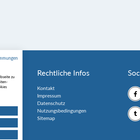
immungen
Rechtliche Infos
Soc
bseite zu
iten-
okies
nlage
Kontakt
Impressum
Datenschutz
Nutzungsbedingungen
Sitemap