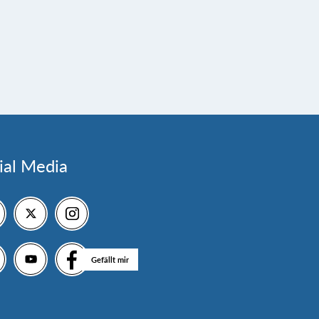
ial Media
Gefällt mir