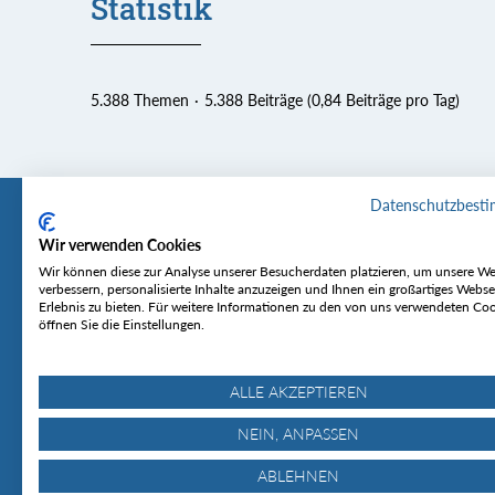
Statistik
5.388 Themen
5.388 Beiträge (0,84 Beiträge pro Tag)
Datenschutzbest
Wir verwenden Cookies
Tourentipp
Service
Wir können diese zur Analyse unserer Besucherdaten platzieren, um unsere We
verbessern, personalisierte Inhalte anzuzeigen und Ihnen ein großartiges Webse
Erlebnis zu bieten. Für weitere Informationen zu den von uns verwendeten Co
Über uns
Wetter & Lawine
öffnen Sie die Einstellungen.
Touren
Bergjournal
Hütten
Gipfelkonferenz
MyTourentipp
ALLE AKZEPTIEREN
NEIN, ANPASSEN
ABLEHNEN