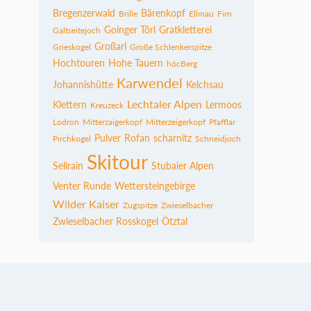
Bregenzerwald
Bärenkopf
Brille
Ellmau
Firn
Goinger Törl
Gratkletterei
Galtseitejoch
Großarl
Grieskogel
Große Schlenkerspitze
Hochtouren
Hohe Tauern
höcBerg
Karwendel
Johannishütte
Kelchsau
Lechtaler Alpen
Klettern
Lermoos
Kreuzeck
Lodron
Mitterzaigerkopf
Mitterzeigerkopf
Pfafflar
Pulver
Rofan
scharnitz
Pirchkogel
Schneidjoch
Skitour
Sellrain
Stubaier Alpen
Venter Runde
Wettersteingebirge
Wilder Kaiser
Zugspitze
Zwieselbacher
Zwieselbacher Rosskogel
Ötztal