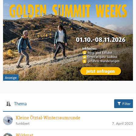
Thema
Filter
Kleine Ötztal-Winterraumrunde
funkbert
7. April 2025
Wildgrat