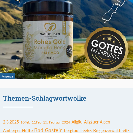
Themen-Schlagwortwolke
2.3.2025
Allgäu
Allgäuer Alpen
10Feb
11Feb
15. Februar 2024
Bad Gastein
Amberger Hütte
bergtour
Bregenzerwald
Boden
Brille