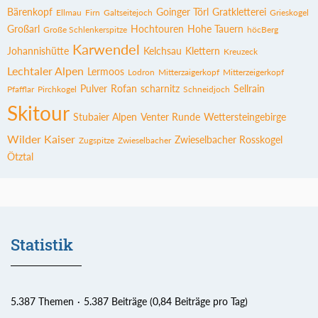
Bärenkopf
Goinger Törl
Gratkletterei
Ellmau
Firn
Galtseitejoch
Grieskogel
Großarl
Hochtouren
Hohe Tauern
Große Schlenkerspitze
höcBerg
Karwendel
Johannishütte
Kelchsau
Klettern
Kreuzeck
Lechtaler Alpen
Lermoos
Lodron
Mitterzaigerkopf
Mitterzeigerkopf
Pulver
Rofan
scharnitz
Sellrain
Pfafflar
Pirchkogel
Schneidjoch
Skitour
Stubaier Alpen
Venter Runde
Wettersteingebirge
Wilder Kaiser
Zwieselbacher Rosskogel
Zugspitze
Zwieselbacher
Ötztal
Statistik
5.387 Themen
5.387 Beiträge (0,84 Beiträge pro Tag)