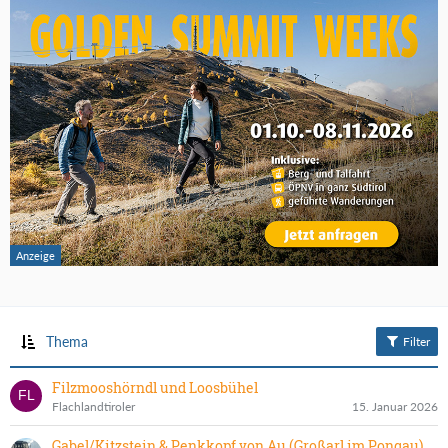
Thema
Filter
Filzmooshörndl und Loosbühel
Flachlandtiroler
15. Januar 2026
Gabel/Kitzstein & Penkkopf von Au (Großarl im Pongau)