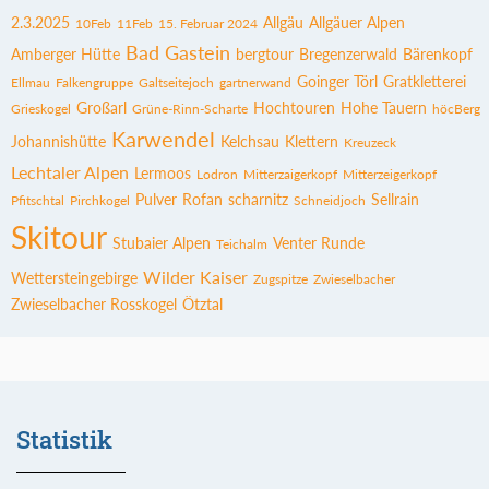
2.3.2025
Allgäu
Allgäuer Alpen
10Feb
11Feb
15. Februar 2024
Bad Gastein
Amberger Hütte
bergtour
Bregenzerwald
Bärenkopf
Goinger Törl
Gratkletterei
Ellmau
Falkengruppe
Galtseitejoch
gartnerwand
Großarl
Hochtouren
Hohe Tauern
Grieskogel
Grüne-Rinn-Scharte
höcBerg
Karwendel
Johannishütte
Kelchsau
Klettern
Kreuzeck
Lechtaler Alpen
Lermoos
Lodron
Mitterzaigerkopf
Mitterzeigerkopf
Pulver
Rofan
scharnitz
Sellrain
Pfitschtal
Pirchkogel
Schneidjoch
Skitour
Stubaier Alpen
Venter Runde
Teichalm
Wilder Kaiser
Wettersteingebirge
Zugspitze
Zwieselbacher
Zwieselbacher Rosskogel
Ötztal
Statistik