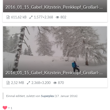
2016_01_15_Gabel_Kitzstein_Penkkopf_Großarl-015.jpg
611,62 kB
1.577×2.368
802
2016_01_15_Gabel_Kitzstein_Penkkopf_Großarl-012.jpg
2,52 MB
2.368×3.200
870
Einmal editiert, zuletzt von
Superplex
(
17. Januar 2016
)
1