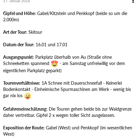
17. Januar 2016
Gipfel und Höhe:
Gabel/Kitzstein und Penkkopf (beide so um die
2.000m)
Art der Tour:
Skitour
Datum der Tour:
16.01 und 17.01
Ausgangspunkt:
Parkplatz überhalb von Au (Straße ohne
Schneeketten spannend
- am Samstag unfreiwillig vor dem
eigentlichen Parkplatz geparkt)
Tourenverhältnisse:
1A Schnee mit Dauerschneefall - Keinerlei
Bodenkontakt - Einheimische Spurmaschinen am Werk - wenig bis
gar nix los
Gefahreneinschätzung:
Die Touren gehen beide bis zur Waldgrenze
daher vertretbar. Gipfel 2 x wegen toller Sicht ausgelassen.
Exposition der Route:
Gabel (West) und Penkkopf (im wesentlichen
West)