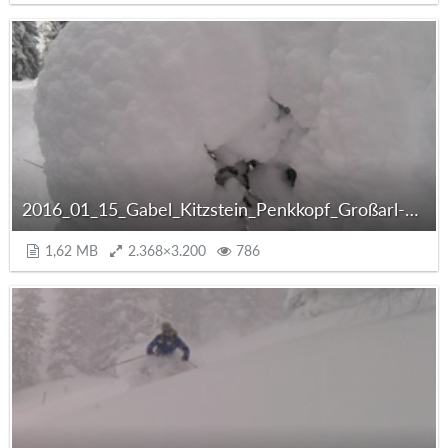
2016_01_15_Gabel_Kitzstein_Penkkopf_Großarl-007.jpg
1,62 MB
2.368×3.200
786