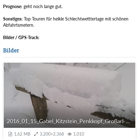
Prognose:
geht noch lange gut.
Sonstiges:
Top Touren für heikle Schlechtwetttertage mit schönen
Abfahrtsmetern.
Bilder / GPS-Track:
Bilder
2016_01_15_Gabel_Kitzstein_Penkkopf_Großarl-001.jpg
1,62 MB
3.200×2.368
1.010