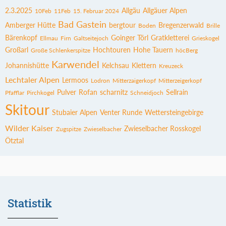
2.3.2025
Allgäu
Allgäuer Alpen
10Feb
11Feb
15. Februar 2024
Bad Gastein
Amberger Hütte
bergtour
Bregenzerwald
Boden
Brille
Bärenkopf
Goinger Törl
Gratkletterei
Ellmau
Firn
Galtseitejoch
Grieskogel
Großarl
Hochtouren
Hohe Tauern
Große Schlenkerspitze
höcBerg
Karwendel
Johannishütte
Kelchsau
Klettern
Kreuzeck
Lechtaler Alpen
Lermoos
Lodron
Mitterzaigerkopf
Mitterzeigerkopf
Pulver
Rofan
scharnitz
Sellrain
Pfafflar
Pirchkogel
Schneidjoch
Skitour
Stubaier Alpen
Venter Runde
Wettersteingebirge
Wilder Kaiser
Zwieselbacher Rosskogel
Zugspitze
Zwieselbacher
Ötztal
Statistik