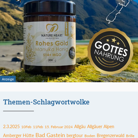
Themen-Schlagwortwolke
2.3.2025
Allgäu
Allgäuer Alpen
10Feb
11Feb
15. Februar 2024
Bad Gastein
Amberger Hütte
bergtour
Bregenzerwald
Boden
Brille