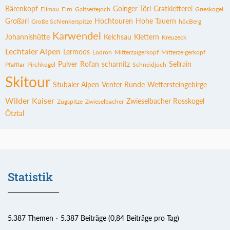
Bärenkopf
Goinger Törl
Gratkletterei
Ellmau
Firn
Galtseitejoch
Grieskogel
Großarl
Hochtouren
Hohe Tauern
Große Schlenkerspitze
höcBerg
Karwendel
Johannishütte
Kelchsau
Klettern
Kreuzeck
Lechtaler Alpen
Lermoos
Lodron
Mitterzaigerkopf
Mitterzeigerkopf
Pulver
Rofan
scharnitz
Sellrain
Pfafflar
Pirchkogel
Schneidjoch
Skitour
Stubaier Alpen
Venter Runde
Wettersteingebirge
Wilder Kaiser
Zwieselbacher Rosskogel
Zugspitze
Zwieselbacher
Ötztal
Statistik
5.387 Themen
5.387 Beiträge (0,84 Beiträge pro Tag)