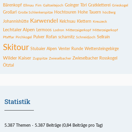
Bärenkopf
Goinger Törl
Gratkletterei
Ellmau
Firn
Galtseitejoch
Grieskogel
Großarl
Hochtouren
Hohe Tauern
Große Schlenkerspitze
höcBerg
Karwendel
Johannishütte
Kelchsau
Klettern
Kreuzeck
Lechtaler Alpen
Lermoos
Lodron
Mitterzaigerkopf
Mitterzeigerkopf
Pulver
Rofan
scharnitz
Sellrain
Pfafflar
Pirchkogel
Schneidjoch
Skitour
Stubaier Alpen
Venter Runde
Wettersteingebirge
Wilder Kaiser
Zwieselbacher Rosskogel
Zugspitze
Zwieselbacher
Ötztal
Statistik
5.387 Themen
5.387 Beiträge (0,84 Beiträge pro Tag)