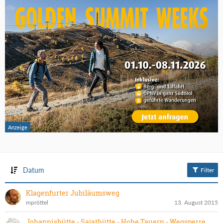
Datum
Filter
Klagenfurter Jubiläumsweg
mpröttel
13. August 2015
Johannishütte - Sajathütte - Hohe Tauern - Wegsperre