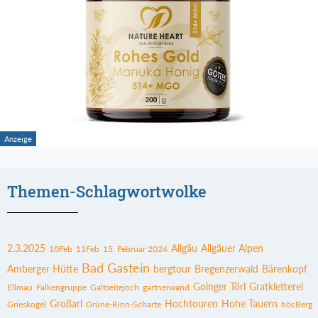
Themen-Schlagwortwolke
2.3.2025
Allgäu
Allgäuer Alpen
10Feb
11Feb
15. Februar 2024
Bad Gastein
Amberger Hütte
bergtour
Bregenzerwald
Bärenkopf
Goinger Törl
Gratkletterei
Ellmau
Falkengruppe
Galtseitejoch
gartnerwand
Großarl
Hochtouren
Hohe Tauern
Grieskogel
Grüne-Rinn-Scharte
höcBerg