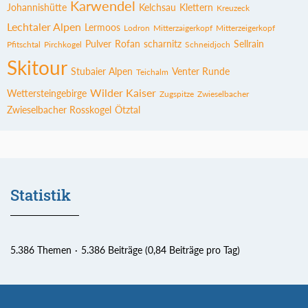
Karwendel
Johannishütte
Kelchsau
Klettern
Kreuzeck
Lechtaler Alpen
Lermoos
Lodron
Mitterzaigerkopf
Mitterzeigerkopf
Pulver
Rofan
scharnitz
Sellrain
Pfitschtal
Pirchkogel
Schneidjoch
Skitour
Stubaier Alpen
Venter Runde
Teichalm
Wilder Kaiser
Wettersteingebirge
Zugspitze
Zwieselbacher
Zwieselbacher Rosskogel
Ötztal
Statistik
5.386 Themen
5.386 Beiträge (0,84 Beiträge pro Tag)