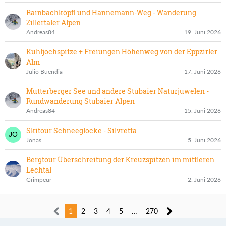
Rainbachköpfl und Hannemann-Weg - Wanderung
Zillertaler Alpen
Andreas84
19. Juni 2026
Kuhljochspitze + Freiungen Höhenweg von der Eppzirler
Alm
Julio Buendia
17. Juni 2026
Mutterberger See und andere Stubaier Naturjuwelen -
Rundwanderung Stubaier Alpen
Andreas84
15. Juni 2026
Skitour Schneeglocke - Silvretta
Jonas
5. Juni 2026
Bergtour Überschreitung der Kreuzspitzen im mittleren
Lechtal
Grimpeur
2. Juni 2026
1
2
3
4
5
…
270