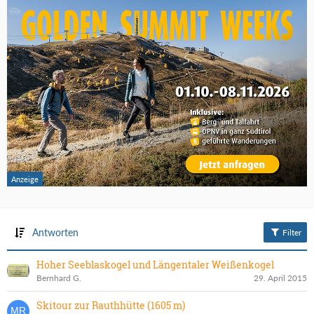
Antworten
Filter
Hoher Seeblaskogel und Längentaler Weißenkogel
Bernhard G.
29. April 2015
Skitour zur Rauthhütte (1605 m)