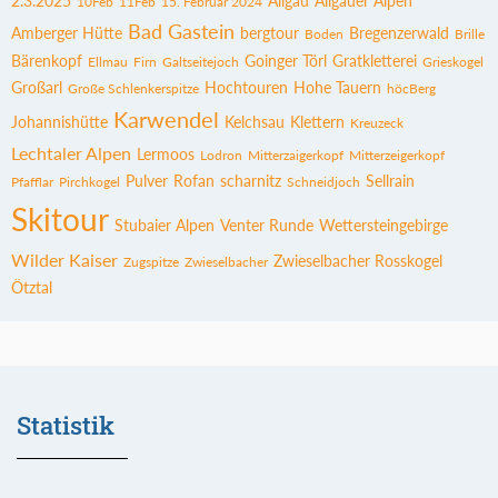
2.3.2025
Allgäu
Allgäuer Alpen
10Feb
11Feb
15. Februar 2024
Bad Gastein
Amberger Hütte
bergtour
Bregenzerwald
Boden
Brille
Bärenkopf
Goinger Törl
Gratkletterei
Ellmau
Firn
Galtseitejoch
Grieskogel
Großarl
Hochtouren
Hohe Tauern
Große Schlenkerspitze
höcBerg
Karwendel
Johannishütte
Kelchsau
Klettern
Kreuzeck
Lechtaler Alpen
Lermoos
Lodron
Mitterzaigerkopf
Mitterzeigerkopf
Pulver
Rofan
scharnitz
Sellrain
Pfafflar
Pirchkogel
Schneidjoch
Skitour
Stubaier Alpen
Venter Runde
Wettersteingebirge
Wilder Kaiser
Zwieselbacher Rosskogel
Zugspitze
Zwieselbacher
Ötztal
Statistik