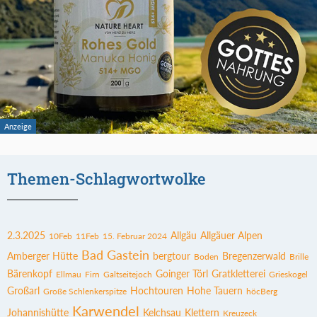
Themen-Schlagwortwolke
2.3.2025
Allgäu
Allgäuer Alpen
10Feb
11Feb
15. Februar 2024
Bad Gastein
Amberger Hütte
bergtour
Bregenzerwald
Boden
Brille
Bärenkopf
Goinger Törl
Gratkletterei
Ellmau
Firn
Galtseitejoch
Grieskogel
Großarl
Hochtouren
Hohe Tauern
Große Schlenkerspitze
höcBerg
Karwendel
Johannishütte
Kelchsau
Klettern
Kreuzeck