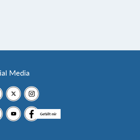
ial Media
Gefällt mir