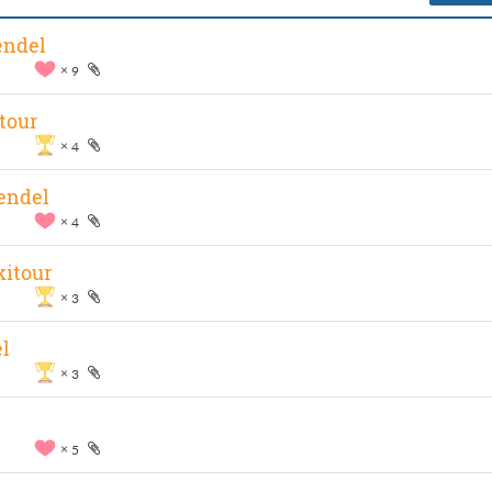
endel
9
tour
4
endel
4
kitour
3
l
3
5