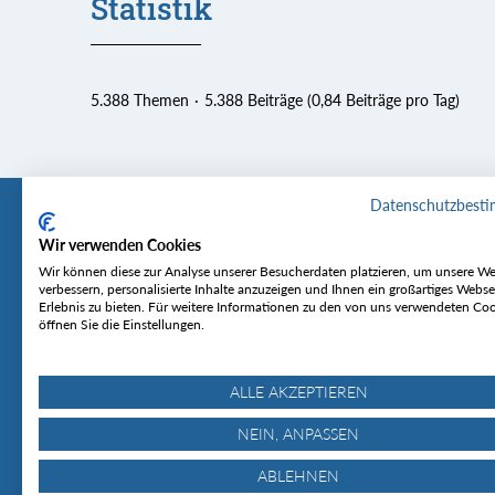
Statistik
5.388 Themen
5.388 Beiträge (0,84 Beiträge pro Tag)
Datenschutzbest
Wir verwenden Cookies
Tourentipp
Service
Wir können diese zur Analyse unserer Besucherdaten platzieren, um unsere We
verbessern, personalisierte Inhalte anzuzeigen und Ihnen ein großartiges Webse
Erlebnis zu bieten. Für weitere Informationen zu den von uns verwendeten Co
Über uns
Wetter & Lawine
öffnen Sie die Einstellungen.
Touren
Bergjournal
Hütten
Gipfelkonferenz
MyTourentipp
ALLE AKZEPTIEREN
NEIN, ANPASSEN
ABLEHNEN