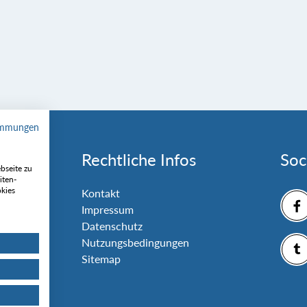
immungen
Rechtliche Infos
Soc
bseite zu
iten-
okies
nlage
Kontakt
Impressum
Datenschutz
Nutzungsbedingungen
Sitemap