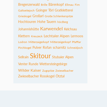
Bregenzerwald
Bärenkopf
Brille
Ellmau
Firn
Goinger Törl
Gratkletterei
Galtseitejoch
Großarl
Grieskogel
Große Schlenkerspitze
Hochtouren
Hohe Tauern
höcBerg
Karwendel
Johannishütte
Kelchsau
Lechtaler Alpen
Klettern
Lermoos
Kreuzeck
Lodron
Mitterzaigerkopf
Mitterzeigerkopf
Pfafflar
Pulver
Rofan
scharnitz
Pirchkogel
Schneidjoch
Skitour
Sellrain
Stubaier Alpen
Venter Runde
Wettersteingebirge
Wilder Kaiser
Zugspitze
Zwieselbacher
Zwieselbacher Rosskogel
Ötztal