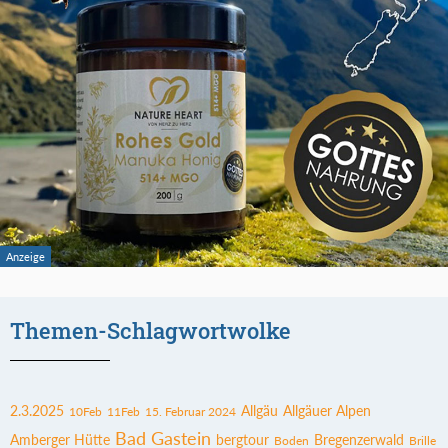
Themen-Schlagwortwolke
2.3.2025
Allgäu
Allgäuer Alpen
10Feb
11Feb
15. Februar 2024
Bad Gastein
Amberger Hütte
bergtour
Bregenzerwald
Boden
Brille