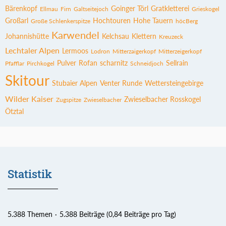
Bärenkopf
Goinger Törl
Gratkletterei
Ellmau
Firn
Galtseitejoch
Grieskogel
Großarl
Hochtouren
Hohe Tauern
Große Schlenkerspitze
höcBerg
Karwendel
Johannishütte
Kelchsau
Klettern
Kreuzeck
Lechtaler Alpen
Lermoos
Lodron
Mitterzaigerkopf
Mitterzeigerkopf
Pulver
Rofan
scharnitz
Sellrain
Pfafflar
Pirchkogel
Schneidjoch
Skitour
Stubaier Alpen
Venter Runde
Wettersteingebirge
Wilder Kaiser
Zwieselbacher Rosskogel
Zugspitze
Zwieselbacher
Ötztal
Statistik
5.388 Themen
5.388 Beiträge (0,84 Beiträge pro Tag)