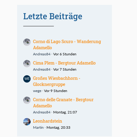
Letzte Beiträge
Corno di Lago Scuro - Wanderung
Adamello
Andreas84
Vor 6 Stunden
Cima Plem - Bergtour Adamello
Andreas84
Vor 7 Stunden
Großes Wiesbachhorn -
Glocknergruppe
wege
Vor 9 Stunden
Corno delle Granate - Bergtour
Adamello
Andreas84
Montag, 21:07
Leonhardstein
Martin
Montag, 20:33