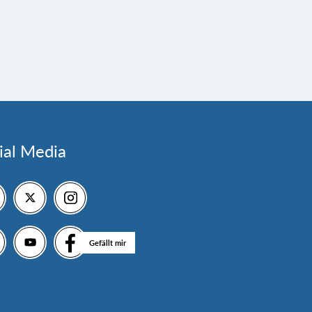
ial Media
Gefällt mir