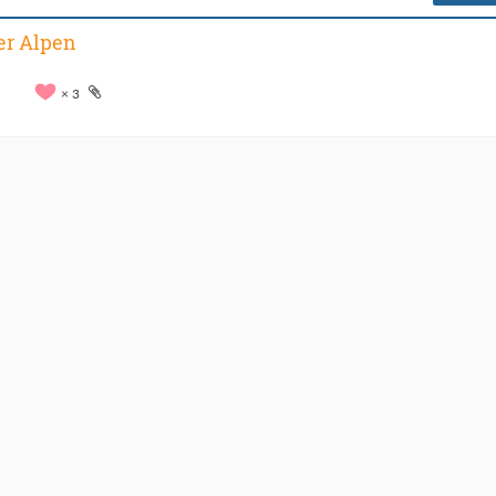
er Alpen
3