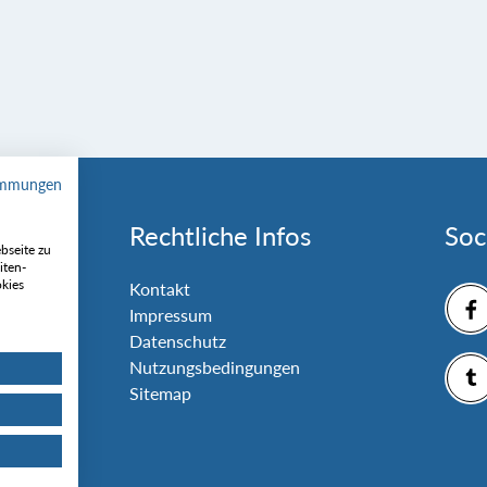
immungen
Rechtliche Infos
Soc
bseite zu
iten-
okies
nlage
Kontakt
Impressum
Datenschutz
Nutzungsbedingungen
Sitemap