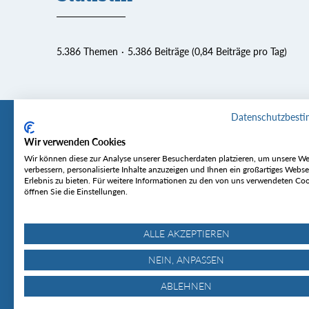
5.386 Themen
5.386 Beiträge (0,84 Beiträge pro Tag)
Datenschutzbest
Wir verwenden Cookies
Tourentipp
Service
Wir können diese zur Analyse unserer Besucherdaten platzieren, um unsere We
verbessern, personalisierte Inhalte anzuzeigen und Ihnen ein großartiges Webse
Erlebnis zu bieten. Für weitere Informationen zu den von uns verwendeten Co
Über uns
Wetter & Lawine
öffnen Sie die Einstellungen.
Touren
Bergjournal
Hütten
Gipfelkonferenz
MyTourentipp
ALLE AKZEPTIEREN
NEIN, ANPASSEN
ABLEHNEN
© Tourentipp.com 2025