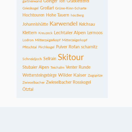
Goinger Törl
Gratkletterei
gartnerwand
Großarl
Grieskogel
Grüne-Rinn-Scharte
Hochtouren
Hohe Tauern
höcBerg
Karwendel
Johannishütte
Kelchsau
Lechtaler Alpen
Klettern
Lermoos
Kreuzeck
Lodron
Mitterzaigerkopf
Mitterzeigerkopf
Pulver
Rofan
scharnitz
Pfitschtal
Pirchkogel
Skitour
Sellrain
Schneidjoch
Stubaier Alpen
Venter Runde
Teichalm
Wilder Kaiser
Wettersteingebirge
Zugspitze
Zwieselbacher Rosskogel
Zwieselbacher
Ötztal