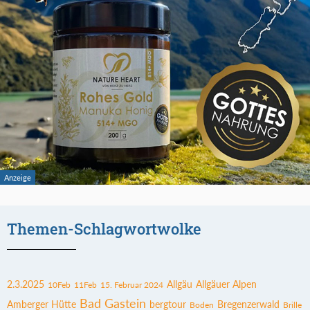
Themen-Schlagwortwolke
2.3.2025
Allgäu
Allgäuer Alpen
10Feb
11Feb
15. Februar 2024
Bad Gastein
Amberger Hütte
bergtour
Bregenzerwald
Boden
Brille