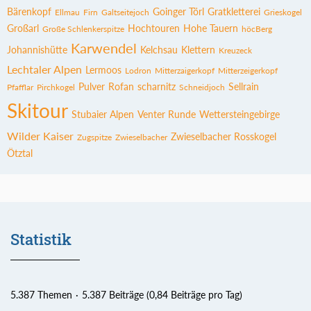
Bärenkopf
Goinger Törl
Gratkletterei
Ellmau
Firn
Galtseitejoch
Grieskogel
Großarl
Hochtouren
Hohe Tauern
Große Schlenkerspitze
höcBerg
Karwendel
Johannishütte
Kelchsau
Klettern
Kreuzeck
Lechtaler Alpen
Lermoos
Lodron
Mitterzaigerkopf
Mitterzeigerkopf
Pulver
Rofan
scharnitz
Sellrain
Pfafflar
Pirchkogel
Schneidjoch
Skitour
Stubaier Alpen
Venter Runde
Wettersteingebirge
Wilder Kaiser
Zwieselbacher Rosskogel
Zugspitze
Zwieselbacher
Ötztal
Statistik
5.387 Themen
5.387 Beiträge (0,84 Beiträge pro Tag)