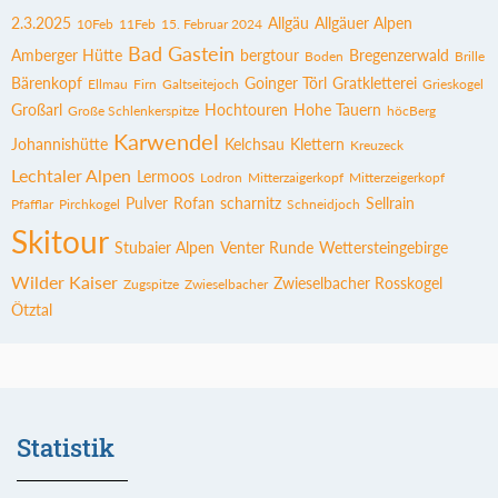
2.3.2025
Allgäu
Allgäuer Alpen
10Feb
11Feb
15. Februar 2024
Bad Gastein
Amberger Hütte
bergtour
Bregenzerwald
Boden
Brille
Bärenkopf
Goinger Törl
Gratkletterei
Ellmau
Firn
Galtseitejoch
Grieskogel
Großarl
Hochtouren
Hohe Tauern
Große Schlenkerspitze
höcBerg
Karwendel
Johannishütte
Kelchsau
Klettern
Kreuzeck
Lechtaler Alpen
Lermoos
Lodron
Mitterzaigerkopf
Mitterzeigerkopf
Pulver
Rofan
scharnitz
Sellrain
Pfafflar
Pirchkogel
Schneidjoch
Skitour
Stubaier Alpen
Venter Runde
Wettersteingebirge
Wilder Kaiser
Zwieselbacher Rosskogel
Zugspitze
Zwieselbacher
Ötztal
Statistik