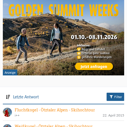
Letzte Antwort
Filter
Fluchtkogel - Ötztaler Alpen - Skihochtour
i++
22. April 2015
Weißkugel - Ötztaler Alpen - Skihochtour