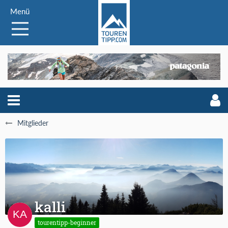
Menü
Mitglieder
kalli
tourentipp-beginner