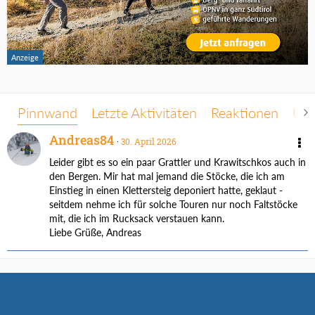
Pinnwand
Letzte Aktivitäten
Reaktionen
Übe
Andreas84
30. April 2026
Leider gibt es so ein paar Grattler und Krawitschkos auch in
den Bergen. Mir hat mal jemand die Stöcke, die ich am
Einstieg in einen Klettersteig deponiert hatte, geklaut -
seitdem nehme ich für solche Touren nur noch Faltstöcke
mit, die ich im Rucksack verstauen kann.
Liebe Grüße, Andreas