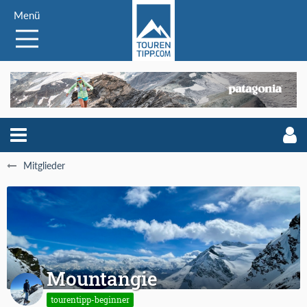
Menü
Mitglieder
Mountangie
tourentipp-beginner