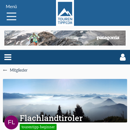
Menü
Mitglieder
Flachlandtiroler
tourentipp-beginner