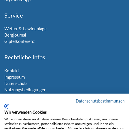
Service
Wetter & Lawinenlage
Bergjournal
Gipfelkonferenz
Rechtliche Infos
Kontakt
Impressum
Datenschutz
Nutzungsbedingungen
Sitemap
Datenschutzbestimmungen
Social Media
Wir verwenden Cookies
Wir können diese zur Analyse unserer Besucherdaten platzieren, um unsere
Webseite zu verbessern, personalisierte Inhalte anzuzeigen und Ihnen ein
großartiges Webseiten-Erlebnis zu bieten. Für weitere Informationen zu den von