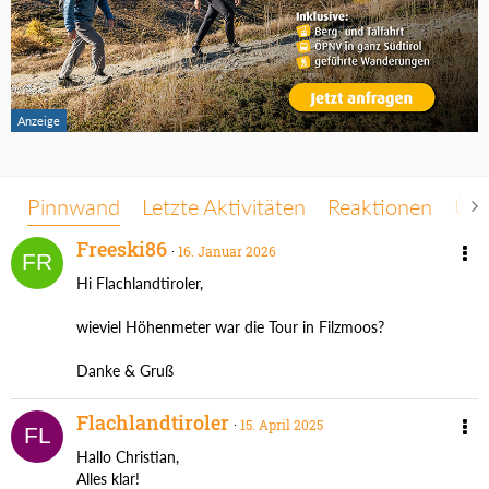
Pinnwand
Letzte Aktivitäten
Reaktionen
Übe
Freeski86
16. Januar 2026
Hi Flachlandtiroler,
wieviel Höhenmeter war die Tour in Filzmoos?
Danke & Gruß
Flachlandtiroler
15. April 2025
Hallo Christian,
Alles klar!