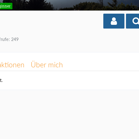
ginner
frufe
249
aktionen
Über mich
t.