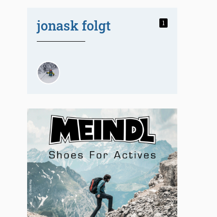
jonask folgt
1