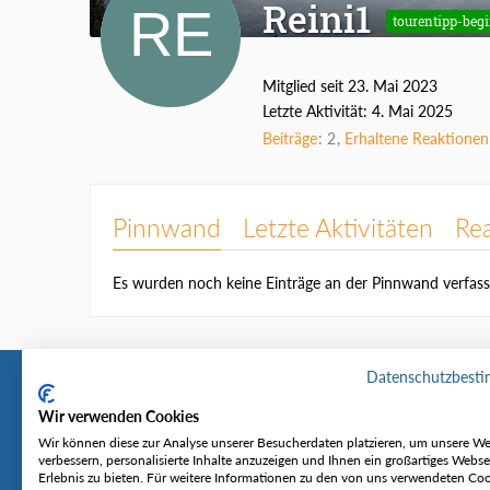
Reini1
tourentipp-beg
Mitglied seit 23. Mai 2023
Letzte Aktivität:
4. Mai 2025
Beiträge
2
Erhaltene Reaktionen
Pinnwand
Letzte Aktivitäten
Re
Es wurden noch keine Einträge an der Pinnwand verfass
Datenschutzbest
Wir verwenden Cookies
Tourentipp
Service
Wir können diese zur Analyse unserer Besucherdaten platzieren, um unsere We
verbessern, personalisierte Inhalte anzuzeigen und Ihnen ein großartiges Webse
Erlebnis zu bieten. Für weitere Informationen zu den von uns verwendeten Co
Über uns
Wetter & Lawine