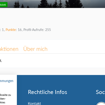
inner
1
Punkte
16
Profil-Aufrufe
255
aktionen
Über mich
t.
immungen
Rechtliche Infos
Soc
bseite zu
iten-
okies
nlage
Kontakt