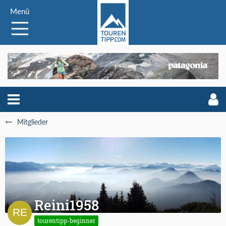
Menü
Mitglieder
Reini1958
tourentipp-beginner