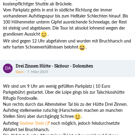
kostenpflichtiger Shuttle ab Brückele.
Vom Parkplatz gehts in erst in südliche Richtung der immer
vorhandenen Aufstiegsspur bis zum Helltaler Schlechten hinauf. Bis
100 Höhenmeter unterm Gipfel ausreichende Schneelage, der Rest
ist steinig und abgeblasen. Die Tour ist absolut lohnend wegen der
grandiosen Aussicht
.
Wir sind gegen 12 Uhr abgefahren und wurden mit Bruchharsch und
sehr harten Schneeverhältnissen belohnt
.
Drei Zinnen Hütte - Skitour - Dolomiten
Dara
7. März 2025
Wir sind um 9 Uhr am wenig gefüllten Parkplatz ( 10 Euro
Parkgebühr) gestartet. Über die Loipe gings bis zur Talschlusshütte
Rifugio Fondovalle.
Nun rechts durch das Altensteiner Tal bis zu der Hütte Drei Zinnen.
Aufstieg stellenweise rutschig (Harscheisen machen an manchen
Stellen Sinn) aber durchgängig Schnee
.
Aufstieg
Sextner Stein
noch möglich, jedoch felsdurchsetzte
Abfahrt bei Bruchharsch.