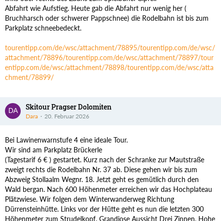
Abfahrt wie Aufstieg. Heute gab die Abfahrt nur wenig her (
Bruchharsch oder schwerer Pappschnee) die Rodelbahn ist bis zum
Parkplatz schneebedeckt.
tourentipp.com/de/wsc/attachment/78895/
tourentipp.com/de/wsc/
attachment/78896/
tourentipp.com/de/wsc/attachment/78897/
tour
entipp.com/de/wsc/attachment/78898/
tourentipp.com/de/wsc/atta
chment/78899/
Skitour Pragser Dolomiten
Dara
20. Februar 2026
Bei Lawinenwarnstufe 4 eine ideale Tour.
Wir sind am Parkplatz Brückerle
(Tagestarif 6 € ) gestartet. Kurz nach der Schranke zur Mautstraße
zweigt rechts die Rodelbahn Nr. 37 ab. Diese gehen wir bis zum
Abzweig Stollaalm Wegnr. 18. Jetzt geht es gemütlich durch den
Wald bergan. Nach 600 Höhenmeter erreichen wir das Hochplateau
Plätzwiese. Wir folgen dem Winterwanderweg Richtung
Dürrensteinhütte. Links vor der Hütte geht es nun die letzten 300
Höhenmeter zum Strudelkopf. Grandiose Aussicht Drei Zinnen, Hohe