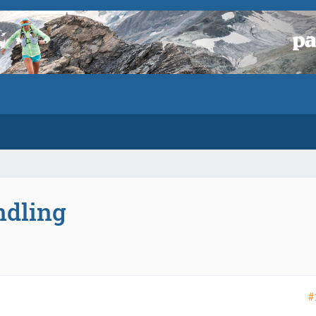
ndling
#