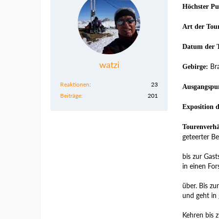
Höchster Pu
Art der Tou
Datum der 
watzi
Bra
Gebirge:
Reaktionen
23
Ausgangspu
Beiträge
201
Exposition 
Tourenverhä
geteerter Be
bis zur Gast
in einen Fo
über. Bis zu
und geht in
Kehren bis z