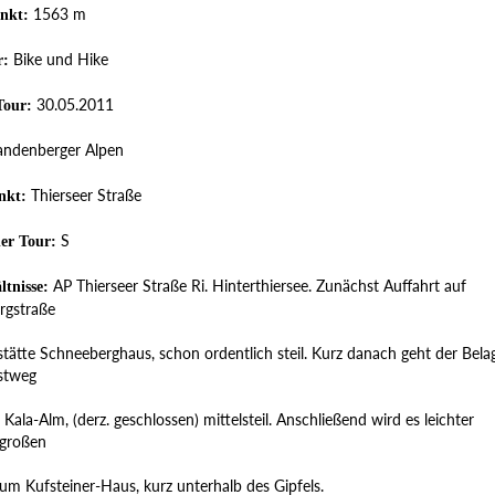
1563 m
nkt:
Bike und Hike
r:
30.05.2011
Tour:
ndenberger Alpen
Thierseer Straße
nkt:
S
der Tour:
AP Thierseer Straße Ri. Hinterthiersee. Zunächst Auffahrt auf
ltnisse:
rgstraße
stätte Schneeberghaus, schon ordentlich steil. Kurz danach geht der Bela
rstweg
r Kala-Alm, (derz. geschlossen) mittelsteil. Anschließend wird es leichter
 großen
um Kufsteiner-Haus, kurz unterhalb des Gipfels.