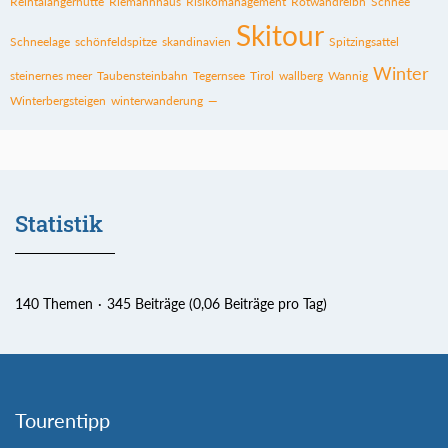
Reintalangerhütte
Riemannhaus
Risikomanagement
Rotwandreibn
Schnee
Skitour
Schneelage
schönfeldspitze
skandinavien
Spitzingsattel
Winter
steinernes meer
Taubensteinbahn
Tegernsee
Tirol
wallberg
Wannig
Winterbergsteigen
winterwanderung
—
Statistik
140 Themen
345 Beiträge (0,06 Beiträge pro Tag)
Tourentipp