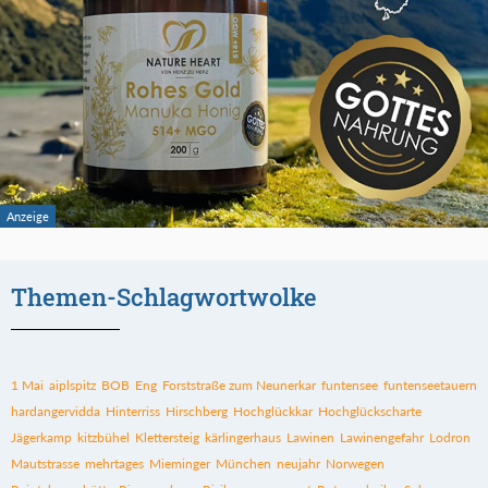
Themen-Schlagwortwolke
1 Mai
aiplspitz
BOB
Eng
Forststraße zum Neunerkar
funtensee
funtenseetauern
hardangervidda
Hinterriss
Hirschberg
Hochglückkar
Hochglückscharte
Jägerkamp
kitzbühel
Klettersteig
kärlingerhaus
Lawinen
Lawinengefahr
Lodron
Mautstrasse
mehrtages
Mieminger
München
neujahr
Norwegen