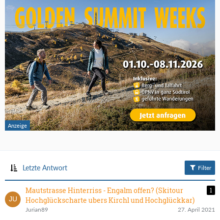
Letzte Antwort
Filter
Mautstrasse Hinterriss - Engalm offen? (Skitour
1
Hochglückscharte ubers Kirchl und Hochglückkar)
Jurian89
27. April 2021