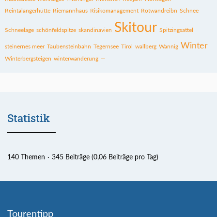
Reintalangerhütte
Riemannhaus
Risikomanagement
Rotwandreibn
Schnee
Skitour
Schneelage
schönfeldspitze
skandinavien
Spitzingsattel
Winter
steinernes meer
Taubensteinbahn
Tegernsee
Tirol
wallberg
Wannig
Winterbergsteigen
winterwanderung
—
Statistik
140 Themen
345 Beiträge (0,06 Beiträge pro Tag)
Tourentipp