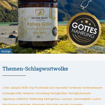
Themen-Schlagwortwolke
1 Mai
aiplspitz
BOB
Eng
Forststraße zum Neunerkar
funtensee
funtenseetauern
hardangervidda
Hinterriss
Hirschberg
Hochglückkar
Hochglückscharte
Jägerkamp
kitzbühel
Klettersteig
kärlingerhaus
Lawinen
Lawinengefahr
Lodron
Mautstrasse
mehrtages
Mieminger
München
neujahr
Norwegen