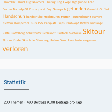
Dammkar
Daniel
Digitalkamera
Ehering
Eng
Ewige Jagdgründe
Felle
gefunden
Fischer Transalp 88
Fotoapparat
Fuji
Gamsjoch
Gesucht
Guffert
Handschuh
handschuhe
Hochtouren
Hütten Tourenplanung
Kamera
Klettern
Komperdell
Kurs
LVS
Parkplatz
Pieps
Rauhkopf
Rietzer Grieskogel
Skitour
Rißtal
Sattelberg
Schafreuter
Seelakopf
Skistock
Skistöcke
Skitour Kinder Skischule
Steinberg
Untere Dammkarscharte
vergessen
verloren
Statistik
230 Themen
483 Beiträge (0,08 Beiträge pro Tag)