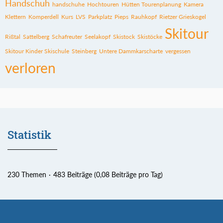
Handschuh
handschuhe
Hochtouren
Hütten Tourenplanung
Kamera
Klettern
Komperdell
Kurs
LVS
Parkplatz
Pieps
Rauhkopf
Rietzer Grieskogel
Skitour
Rißtal
Sattelberg
Schafreuter
Seelakopf
Skistock
Skistöcke
Skitour Kinder Skischule
Steinberg
Untere Dammkarscharte
vergessen
verloren
Statistik
230 Themen
483 Beiträge (0,08 Beiträge pro Tag)