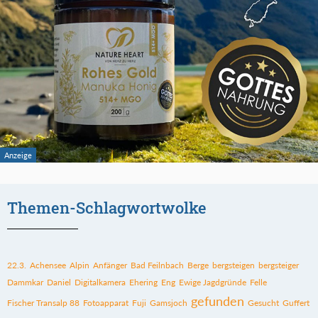
Themen-Schlagwortwolke
22.3.
Achensee
Alpin
Anfänger
Bad Feilnbach
Berge
bergsteigen
bergsteiger
Dammkar
Daniel
Digitalkamera
Ehering
Eng
Ewige Jagdgründe
Felle
gefunden
Fischer Transalp 88
Fotoapparat
Fuji
Gamsjoch
Gesucht
Guffert