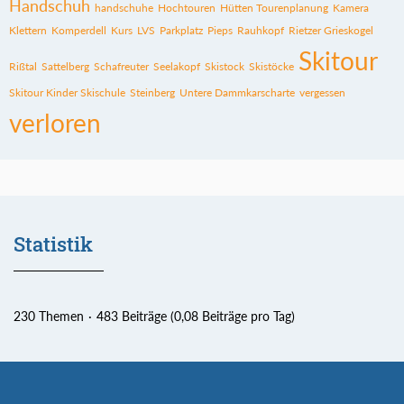
Handschuh
handschuhe
Hochtouren
Hütten Tourenplanung
Kamera
Klettern
Komperdell
Kurs
LVS
Parkplatz
Pieps
Rauhkopf
Rietzer Grieskogel
Skitour
Rißtal
Sattelberg
Schafreuter
Seelakopf
Skistock
Skistöcke
Skitour Kinder Skischule
Steinberg
Untere Dammkarscharte
vergessen
verloren
Statistik
230 Themen
483 Beiträge (0,08 Beiträge pro Tag)