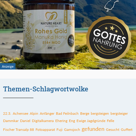
Themen-Schlagwortwolke
22.3.
Achensee
Alpin
Anfänger
Bad Feilnbach
Berge
bergsteigen
bergsteiger
Dammkar
Daniel
Digitalkamera
Ehering
Eng
Ewige Jagdgründe
Felle
gefunden
Fischer Transalp 88
Fotoapparat
Fuji
Gamsjoch
Gesucht
Guffert