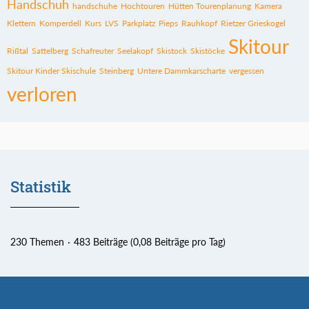
Handschuh
handschuhe
Hochtouren
Hütten Tourenplanung
Kamera
Klettern
Komperdell
Kurs
LVS
Parkplatz
Pieps
Rauhkopf
Rietzer Grieskogel
Skitour
Rißtal
Sattelberg
Schafreuter
Seelakopf
Skistock
Skistöcke
Skitour Kinder Skischule
Steinberg
Untere Dammkarscharte
vergessen
verloren
Statistik
230 Themen
483 Beiträge (0,08 Beiträge pro Tag)