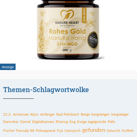
Themen-Schlagwortwolke
22.3.
Achensee
Alpin
Anfänger
Bad Feilnbach
Berge
bergsteigen
bergsteiger
Dammkar
Daniel
Digitalkamera
Ehering
Eng
Ewige Jagdgründe
Felle
gefunden
Fischer Transalp 88
Fotoapparat
Fuji
Gamsjoch
Gesucht
Guffert