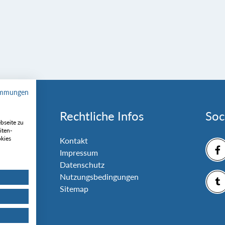
immungen
Rechtliche Infos
Soc
bseite zu
iten-
okies
nlage
Kontakt
Impressum
Datenschutz
Nutzungsbedingungen
Sitemap