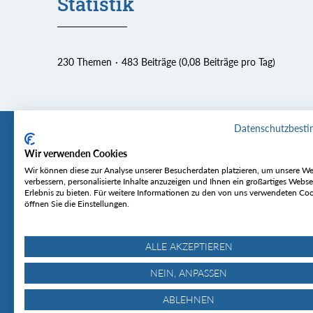
Statistik
230 Themen
483 Beiträge (0,08 Beiträge pro Tag)
Datenschutzbest
Wir verwenden Cookies
Tourentipp
Service
Wir können diese zur Analyse unserer Besucherdaten platzieren, um unsere We
verbessern, personalisierte Inhalte anzuzeigen und Ihnen ein großartiges Webse
Erlebnis zu bieten. Für weitere Informationen zu den von uns verwendeten Co
Über uns
Wetter & Lawine
öffnen Sie die Einstellungen.
Touren
Bergjournal
Hütten
Gipfelkonferenz
MyTourentipp
ALLE AKZEPTIEREN
NEIN, ANPASSEN
ABLEHNEN
© Tourentipp.com 2025