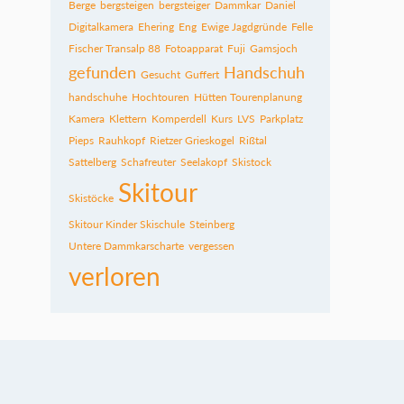
Berge
bergsteigen
bergsteiger
Dammkar
Daniel
Digitalkamera
Ehering
Eng
Ewige Jagdgründe
Felle
Fischer Transalp 88
Fotoapparat
Fuji
Gamsjoch
gefunden
Handschuh
Gesucht
Guffert
handschuhe
Hochtouren
Hütten Tourenplanung
Kamera
Klettern
Komperdell
Kurs
LVS
Parkplatz
Pieps
Rauhkopf
Rietzer Grieskogel
Rißtal
Sattelberg
Schafreuter
Seelakopf
Skistock
Skitour
Skistöcke
Skitour Kinder Skischule
Steinberg
Untere Dammkarscharte
vergessen
verloren