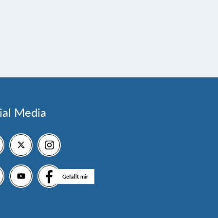
ial Media
Gefällt mir