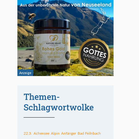
Themen-
Schlagwortwolke
22.3.
Achensee
Alpin
Anfänger
Bad Feilnbach