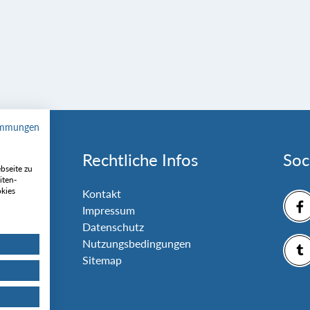
immungen
Rechtliche Infos
Soc
bseite zu
iten-
okies
nlage
Kontakt
Impressum
Datenschutz
Nutzungsbedingungen
Sitemap