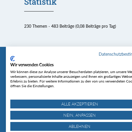
Statistik
230 Themen
483 Beiträge (0,08 Beiträge pro Tag)
Datenschutzbest
Wir verwenden Cookies
Tourentipp
Service
Wir können diese zur Analyse unserer Besucherdaten platzieren, um unsere We
verbessern, personalisierte Inhalte anzuzeigen und Ihnen ein großartiges Webse
Erlebnis zu bieten. Für weitere Informationen zu den von uns verwendeten Co
Über uns
Wetter & Lawine
öffnen Sie die Einstellungen.
Touren
Bergjournal
Hütten
Gipfelkonferenz
MyTourentipp
ALLE AKZEPTIEREN
NEIN, ANPASSEN
ABLEHNEN
© Tourentipp.com 2025