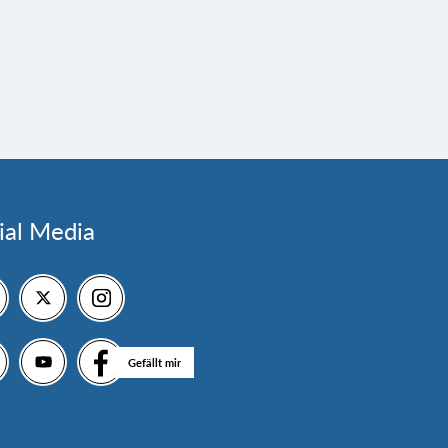
ial Media
Gefällt mir