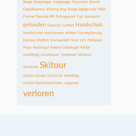
Berge
bergsteigen
bergsteiger
Dammkar
Daniel
Digitalkamera
Ehering
Eng
Ewige Jagdgründe
Felle
Fischer Transalp 88
Fotoapparat
Fuji
Gamsjoch
gefunden
Handschuh
Gesucht
Guffert
handschuhe
Hochtouren
Hütten Tourenplanung
Kamera
Klettern
Komperdell
Kurs
LVS
Parkplatz
Pieps
Rauhkopf
Rietzer Grieskogel
Rißtal
Sattelberg
Schafreuter
Seelakopf
Skistock
Skitour
Skistöcke
Skitour Kinder Skischule
Steinberg
Untere Dammkarscharte
vergessen
verloren