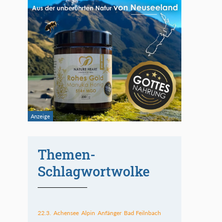
Themen-
Schlagwortwolke
22.3.
Achensee
Alpin
Anfänger
Bad Feilnbach