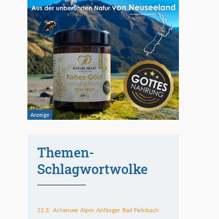
Themen-
Schlagwortwolke
22.3.
Achensee
Alpin
Anfänger
Bad Feilnbach