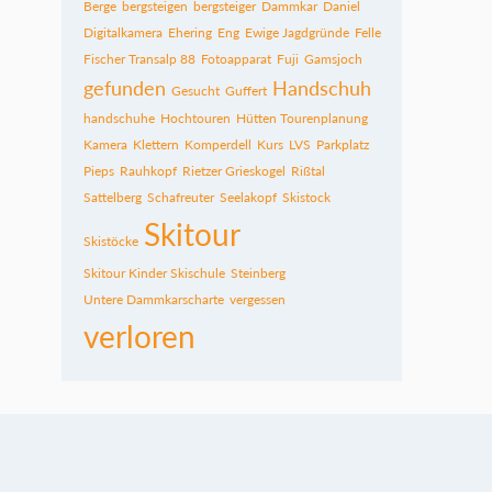
Berge
bergsteigen
bergsteiger
Dammkar
Daniel
Digitalkamera
Ehering
Eng
Ewige Jagdgründe
Felle
Fischer Transalp 88
Fotoapparat
Fuji
Gamsjoch
gefunden
Handschuh
Gesucht
Guffert
handschuhe
Hochtouren
Hütten Tourenplanung
Kamera
Klettern
Komperdell
Kurs
LVS
Parkplatz
Pieps
Rauhkopf
Rietzer Grieskogel
Rißtal
Sattelberg
Schafreuter
Seelakopf
Skistock
Skitour
Skistöcke
Skitour Kinder Skischule
Steinberg
Untere Dammkarscharte
vergessen
verloren