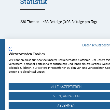
Statistik
230 Themen
483 Beiträge (0,08 Beiträge pro Tag)
Datenschutzbest
Wir verwenden Cookies
Tourentipp
Service
Wir können diese zur Analyse unserer Besucherdaten platzieren, um unsere We
verbessern, personalisierte Inhalte anzuzeigen und Ihnen ein großartiges Webse
Erlebnis zu bieten. Für weitere Informationen zu den von uns verwendeten Co
Über uns
Wetter & Lawine
öffnen Sie die Einstellungen.
Touren
Bergjournal
Hütten
Gipfelkonferenz
MyTourentipp
ALLE AKZEPTIEREN
NEIN, ANPASSEN
ABLEHNEN
© Tourentipp.com 2025