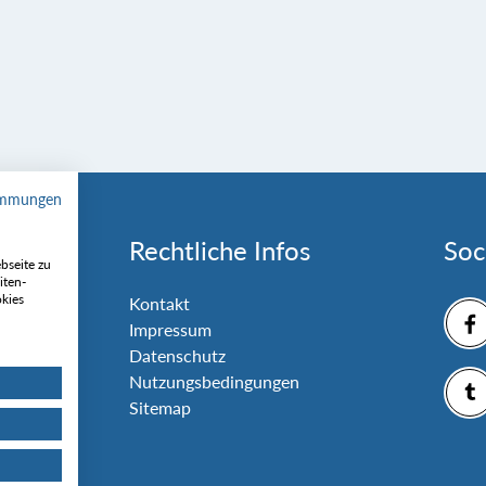
immungen
Rechtliche Infos
Soc
bseite zu
iten-
okies
nlage
Kontakt
Impressum
Datenschutz
Nutzungsbedingungen
Sitemap