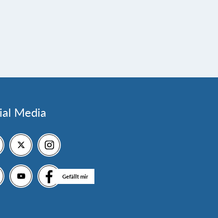
ial Media
Gefällt mir