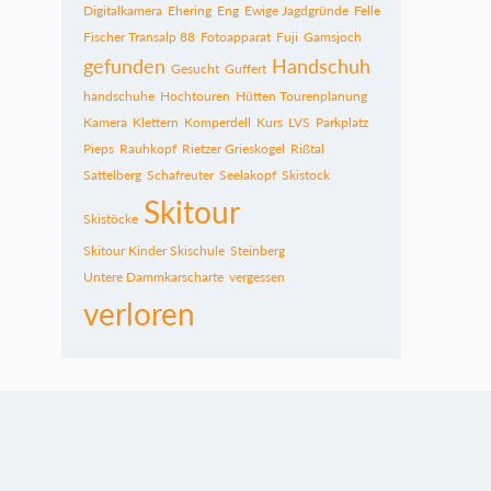
Digitalkamera
Ehering
Eng
Ewige Jagdgründe
Felle
Fischer Transalp 88
Fotoapparat
Fuji
Gamsjoch
gefunden
Handschuh
Gesucht
Guffert
handschuhe
Hochtouren
Hütten Tourenplanung
Kamera
Klettern
Komperdell
Kurs
LVS
Parkplatz
Pieps
Rauhkopf
Rietzer Grieskogel
Rißtal
Sattelberg
Schafreuter
Seelakopf
Skistock
Skitour
Skistöcke
Skitour Kinder Skischule
Steinberg
Untere Dammkarscharte
vergessen
verloren