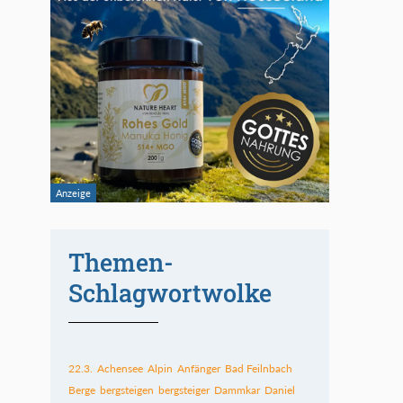
Themen-
Schlagwortwolke
22.3.
Achensee
Alpin
Anfänger
Bad Feilnbach
Berge
bergsteigen
bergsteiger
Dammkar
Daniel