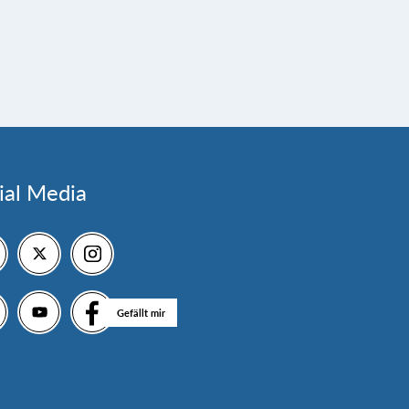
ial Media
Gefällt mir