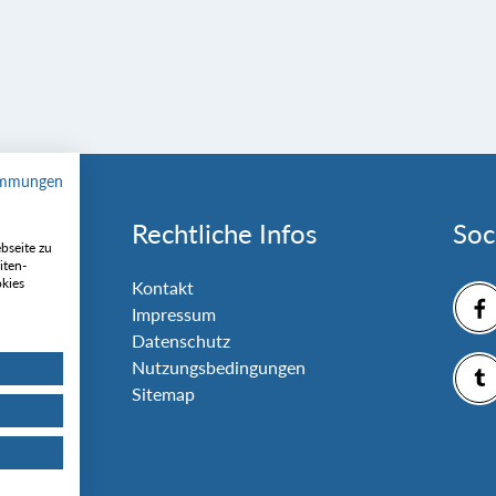
immungen
Rechtliche Infos
Soc
bseite zu
iten-
okies
nlage
Kontakt
Impressum
Datenschutz
Nutzungsbedingungen
Sitemap