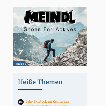
Heiße Themen
Leki-Skistock im Kelmerkar