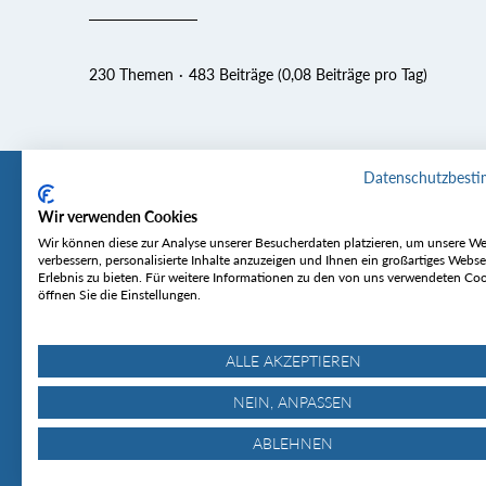
230 Themen
483 Beiträge (0,08 Beiträge pro Tag)
Datenschutzbest
Wir verwenden Cookies
Tourentipp
Service
Wir können diese zur Analyse unserer Besucherdaten platzieren, um unsere We
verbessern, personalisierte Inhalte anzuzeigen und Ihnen ein großartiges Webse
Erlebnis zu bieten. Für weitere Informationen zu den von uns verwendeten Co
Über uns
Wetter & Lawine
öffnen Sie die Einstellungen.
Touren
Bergjournal
Hütten
Gipfelkonferenz
MyTourentipp
ALLE AKZEPTIEREN
NEIN, ANPASSEN
ABLEHNEN
© Tourentipp.com 2025