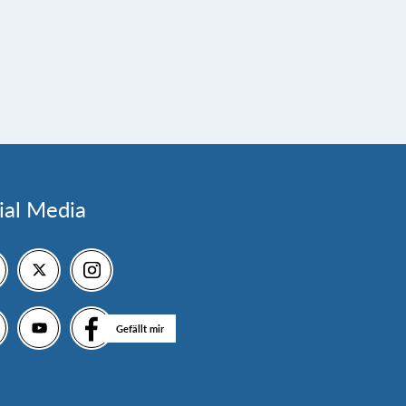
ial Media
Gefällt mir