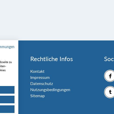
immungen
Rechtliche Infos
Soc
bseite zu
iten-
okies
nlage
Kontakt
Impressum
Datenschutz
Nutzungsbedingungen
Sitemap