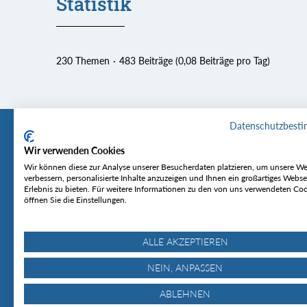
Statistik
230 Themen
483 Beiträge (0,08 Beiträge pro Tag)
Datenschutzbest
Wir verwenden Cookies
Tourentipp
Service
Wir können diese zur Analyse unserer Besucherdaten platzieren, um unsere We
verbessern, personalisierte Inhalte anzuzeigen und Ihnen ein großartiges Webse
Erlebnis zu bieten. Für weitere Informationen zu den von uns verwendeten Co
Über uns
Wetter & Lawine
öffnen Sie die Einstellungen.
Touren
Bergjournal
Hütten
Gipfelkonferenz
MyTourentipp
ALLE AKZEPTIEREN
NEIN, ANPASSEN
ABLEHNEN
© Tourentipp.com 2025