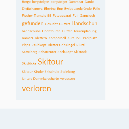
Berge
bergsteigen
bergsteiger
Dammkar
Daniel
Digitalkamera
Ehering
Eng
Ewige Jagdgründe
Felle
Fischer Transalp 88
Fotoapparat
Fuji
Gamsjoch
gefunden
Handschuh
Gesucht
Guffert
handschuhe
Hochtouren
Hütten Tourenplanung
Kamera
Klettern
Komperdell
Kurs
LVS
Parkplatz
Pieps
Rauhkopf
Rietzer Grieskogel
Rißtal
Sattelberg
Schafreuter
Seelakopf
Skistock
Skitour
Skistöcke
Skitour Kinder Skischule
Steinberg
Untere Dammkarscharte
vergessen
verloren