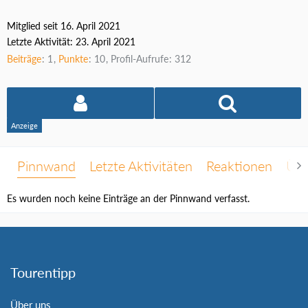
Mitglied seit 16. April 2021
Letzte Aktivität:
23. April 2021
Beiträge
1
Punkte
10
Profil-Aufrufe
312
Pinnwand
Letzte Aktivitäten
Reaktionen
Übe
Es wurden noch keine Einträge an der Pinnwand verfasst.
Tourentipp
Über uns