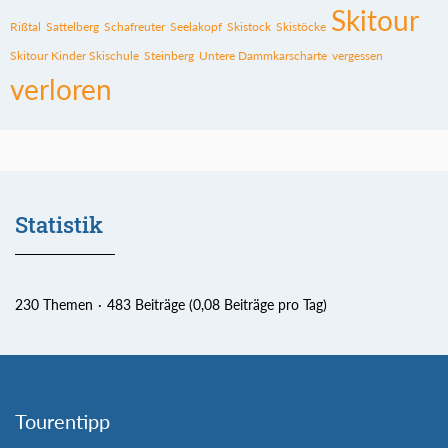
Skitour
Rißtal
Sattelberg
Schafreuter
Seelakopf
Skistock
Skistöcke
Skitour Kinder Skischule
Steinberg
Untere Dammkarscharte
vergessen
verloren
Statistik
230 Themen
483 Beiträge (0,08 Beiträge pro Tag)
Tourentipp