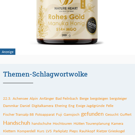
Themen-Schlagwortwolke
22.3.
Achensee
Alpin
Anfänger
Bad Feilnbach
Berge
bergsteigen
bergsteiger
Dammkar
Daniel
Digitalkamera
Ehering
Eng
Ewige Jagdgründe
Felle
gefunden
Fischer Transalp 88
Fotoapparat
Fuji
Gamsjoch
Gesucht
Guffert
Handschuh
handschuhe
Hochtouren
Hütten Tourenplanung
Kamera
Klettern
Komperdell
Kurs
LVS
Parkplatz
Pieps
Rauhkopf
Rietzer Grieskogel