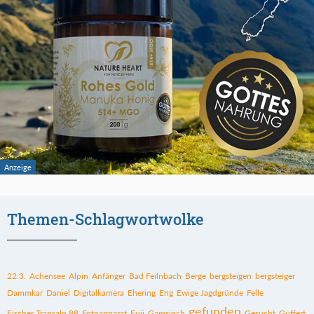
Themen-Schlagwortwolke
22.3.
Achensee
Alpin
Anfänger
Bad Feilnbach
Berge
bergsteigen
bergsteiger
Dammkar
Daniel
Digitalkamera
Ehering
Eng
Ewige Jagdgründe
Felle
gefunden
Fischer Transalp 88
Fotoapparat
Fuji
Gamsjoch
Gesucht
Guffert