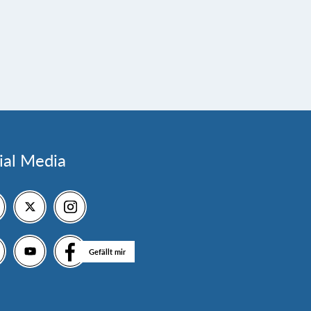
ial Media
Gefällt mir