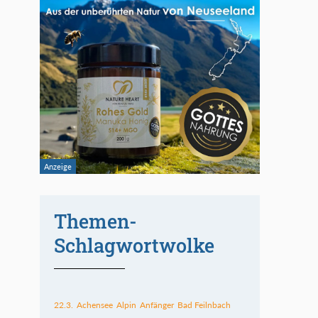
Themen-
Schlagwortwolke
22.3.
Achensee
Alpin
Anfänger
Bad Feilnbach