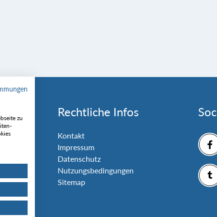
immungen
Rechtliche Infos
Soc
bseite zu
iten-
okies
nlage
Kontakt
Impressum
Datenschutz
Nutzungsbedingungen
Sitemap