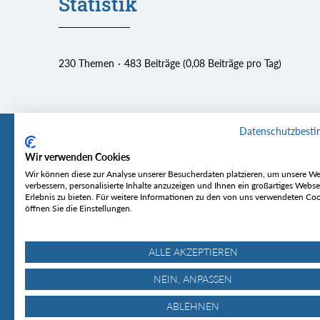
Statistik
230 Themen
483 Beiträge (0,08 Beiträge pro Tag)
Datenschutzbest
Wir verwenden Cookies
Tourentipp
Service
Wir können diese zur Analyse unserer Besucherdaten platzieren, um unsere We
verbessern, personalisierte Inhalte anzuzeigen und Ihnen ein großartiges Webse
Erlebnis zu bieten. Für weitere Informationen zu den von uns verwendeten Co
Über uns
Wetter & Lawine
öffnen Sie die Einstellungen.
Touren
Bergjournal
Hütten
Gipfelkonferenz
MyTourentipp
ALLE AKZEPTIEREN
NEIN, ANPASSEN
ABLEHNEN
© Tourentipp.com 2025