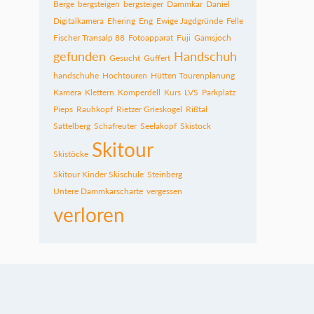
Berge
bergsteigen
bergsteiger
Dammkar
Daniel
Digitalkamera
Ehering
Eng
Ewige Jagdgründe
Felle
Fischer Transalp 88
Fotoapparat
Fuji
Gamsjoch
gefunden
Handschuh
Gesucht
Guffert
handschuhe
Hochtouren
Hütten Tourenplanung
Kamera
Klettern
Komperdell
Kurs
LVS
Parkplatz
Pieps
Rauhkopf
Rietzer Grieskogel
Rißtal
Sattelberg
Schafreuter
Seelakopf
Skistock
Skitour
Skistöcke
Skitour Kinder Skischule
Steinberg
Untere Dammkarscharte
vergessen
verloren