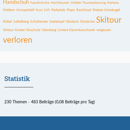
Handschuh
handschuhe
Hochtouren
Hütten Tourenplanung
Kamera
Klettern
Komperdell
Kurs
LVS
Parkplatz
Pieps
Rauhkopf
Rietzer Grieskogel
Skitour
Rißtal
Sattelberg
Schafreuter
Seelakopf
Skistock
Skistöcke
Skitour Kinder Skischule
Steinberg
Untere Dammkarscharte
vergessen
verloren
Statistik
230 Themen
483 Beiträge (0,08 Beiträge pro Tag)