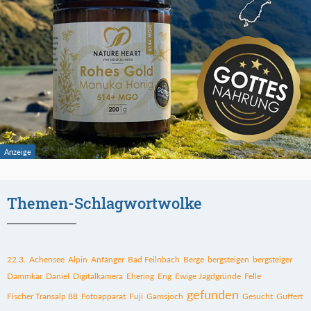
Themen-Schlagwortwolke
22.3.
Achensee
Alpin
Anfänger
Bad Feilnbach
Berge
bergsteigen
bergsteiger
Dammkar
Daniel
Digitalkamera
Ehering
Eng
Ewige Jagdgründe
Felle
gefunden
Fischer Transalp 88
Fotoapparat
Fuji
Gamsjoch
Gesucht
Guffert