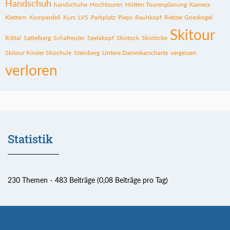
Handschuh
handschuhe
Hochtouren
Hütten Tourenplanung
Kamera
Klettern
Komperdell
Kurs
LVS
Parkplatz
Pieps
Rauhkopf
Rietzer Grieskogel
Skitour
Rißtal
Sattelberg
Schafreuter
Seelakopf
Skistock
Skistöcke
Skitour Kinder Skischule
Steinberg
Untere Dammkarscharte
vergessen
verloren
Statistik
230 Themen
483 Beiträge (0,08 Beiträge pro Tag)