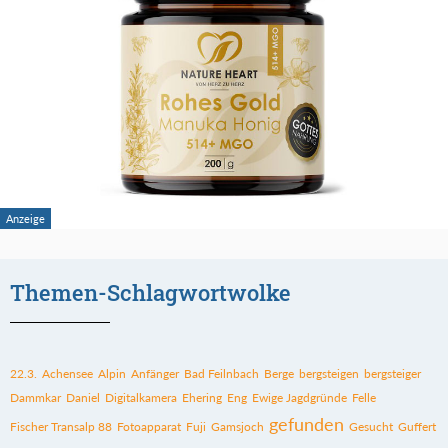
Themen-Schlagwortwolke
22.3.
Achensee
Alpin
Anfänger
Bad Feilnbach
Berge
bergsteigen
bergsteiger
Dammkar
Daniel
Digitalkamera
Ehering
Eng
Ewige Jagdgründe
Felle
gefunden
Fischer Transalp 88
Fotoapparat
Fuji
Gamsjoch
Gesucht
Guffert