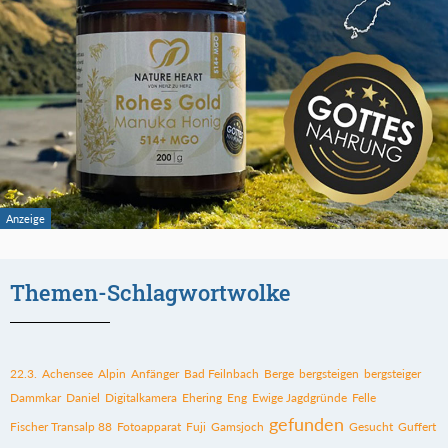
Themen-Schlagwortwolke
22.3.
Achensee
Alpin
Anfänger
Bad Feilnbach
Berge
bergsteigen
bergsteiger
Dammkar
Daniel
Digitalkamera
Ehering
Eng
Ewige Jagdgründe
Felle
gefunden
Fischer Transalp 88
Fotoapparat
Fuji
Gamsjoch
Gesucht
Guffert