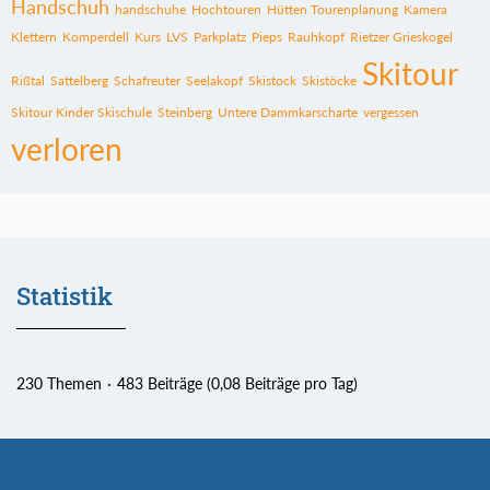
Handschuh
handschuhe
Hochtouren
Hütten Tourenplanung
Kamera
Klettern
Komperdell
Kurs
LVS
Parkplatz
Pieps
Rauhkopf
Rietzer Grieskogel
Skitour
Rißtal
Sattelberg
Schafreuter
Seelakopf
Skistock
Skistöcke
Skitour Kinder Skischule
Steinberg
Untere Dammkarscharte
vergessen
verloren
Statistik
230 Themen
483 Beiträge (0,08 Beiträge pro Tag)