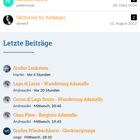
petermayer
28. März 2024
Skitouren für Anfänger
2
skinerd
10. August 2022
Letzte Beiträge
Großer Lenkstein
Martin
Vor 4 Stunden
Lago di Lares - Wanderung Adamello
Andreas84
Vor 20 Stunden
Corno di Lago Scuro - Wanderung Adamello
Andreas84
Mittwoch, 20:40
Cima Plem - Bergtour Adamello
Andreas84
Mittwoch, 19:45
Großes Wiesbachhorn - Glocknergruppe
wege
Mittwoch, 18:32