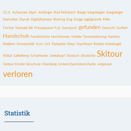
22.3.
Achensee
Alpin
Anfänger
Bad Feilnbach
Berge
bergsteigen
bergsteiger
Dammkar
Daniel
Digitalkamera
Ehering
Eng
Ewige Jagdgründe
Felle
gefunden
Fischer Transalp 88
Fotoapparat
Fuji
Gamsjoch
Gesucht
Guffert
Handschuh
handschuhe
Hochtouren
Hütten Tourenplanung
Kamera
Klettern
Komperdell
Kurs
LVS
Parkplatz
Pieps
Rauhkopf
Rietzer Grieskogel
Skitour
Rißtal
Sattelberg
Schafreuter
Seelakopf
Skistock
Skistöcke
Skitour Kinder Skischule
Steinberg
Untere Dammkarscharte
vergessen
verloren
Statistik