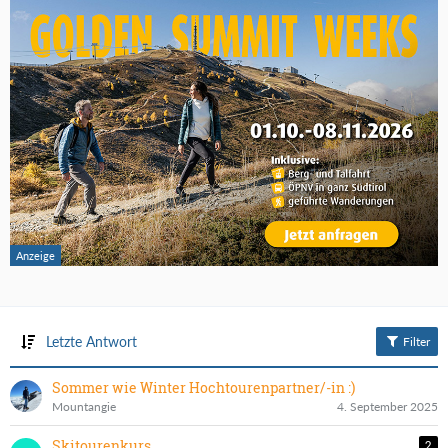
Letzte Antwort
Filter
Sommer wie Winter Hochtourenpartner/-in :)
Mountangie
4. September 2025
Skitourenkurs
2