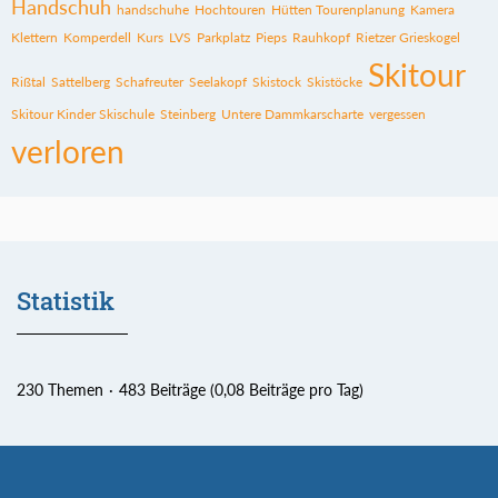
Handschuh
handschuhe
Hochtouren
Hütten Tourenplanung
Kamera
Klettern
Komperdell
Kurs
LVS
Parkplatz
Pieps
Rauhkopf
Rietzer Grieskogel
Skitour
Rißtal
Sattelberg
Schafreuter
Seelakopf
Skistock
Skistöcke
Skitour Kinder Skischule
Steinberg
Untere Dammkarscharte
vergessen
verloren
Statistik
230 Themen
483 Beiträge (0,08 Beiträge pro Tag)