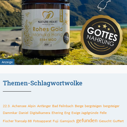
Themen-Schlagwortwolke
22.3.
Achensee
Alpin
Anfänger
Bad Feilnbach
Berge
bergsteigen
bergsteiger
Dammkar
Daniel
Digitalkamera
Ehering
Eng
Ewige Jagdgründe
Felle
gefunden
Fischer Transalp 88
Fotoapparat
Fuji
Gamsjoch
Gesucht
Guffert