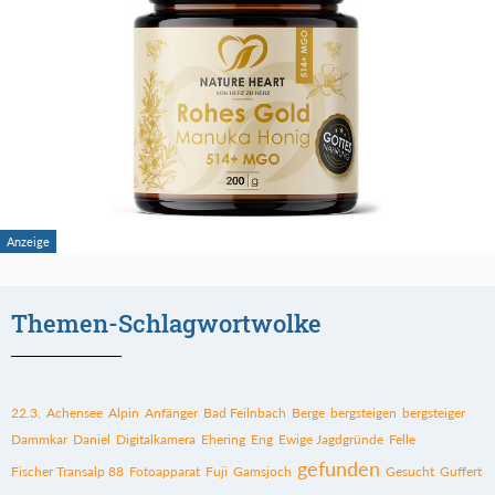
Themen-Schlagwortwolke
22.3.
Achensee
Alpin
Anfänger
Bad Feilnbach
Berge
bergsteigen
bergsteiger
Dammkar
Daniel
Digitalkamera
Ehering
Eng
Ewige Jagdgründe
Felle
gefunden
Fischer Transalp 88
Fotoapparat
Fuji
Gamsjoch
Gesucht
Guffert