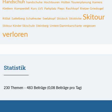
Handschuh
handschuhe
Hochtouren
Hütten Tourenplanung
Kamera
Klettern
Komperdell
Kurs
LVS
Parkplatz
Pieps
Rauhkopf
Rietzer Grieskogel
Skitour
Rißtal
Sattelberg
Schafreuter
Seelakopf
Skistock
Skistöcke
Skitour Kinder Skischule
Steinberg
Untere Dammkarscharte
vergessen
verloren
Statistik
230 Themen
483 Beiträge (0,08 Beiträge pro Tag)