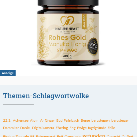
Themen-Schlagwortwolke
22.3.
Achensee
Alpin
Anfänger
Bad Feilnbach
Berge
bergsteigen
bergsteiger
Dammkar
Daniel
Digitalkamera
Ehering
Eng
Ewige Jagdgründe
Felle
gefunden
Fischer Transalp 88
Fotoapparat
Fuji
Gamsjoch
Gesucht
Guffert