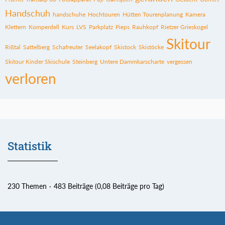
Handschuh
handschuhe
Hochtouren
Hütten Tourenplanung
Kamera
Klettern
Komperdell
Kurs
LVS
Parkplatz
Pieps
Rauhkopf
Rietzer Grieskogel
Skitour
Rißtal
Sattelberg
Schafreuter
Seelakopf
Skistock
Skistöcke
Skitour Kinder Skischule
Steinberg
Untere Dammkarscharte
vergessen
verloren
Statistik
230 Themen
483 Beiträge (0,08 Beiträge pro Tag)