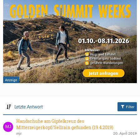
Letzte Antwort
Filter
Handschuhe am Gipfelkreuz des
Mitterzeigerkopf/Sellrain gefunden (19.4.2019)
mjr
20. April 2019