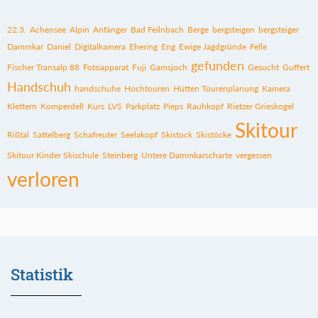
22.3.
Achensee
Alpin
Anfänger
Bad Feilnbach
Berge
bergsteigen
bergsteiger
Dammkar
Daniel
Digitalkamera
Ehering
Eng
Ewige Jagdgründe
Felle
gefunden
Fischer Transalp 88
Fotoapparat
Fuji
Gamsjoch
Gesucht
Guffert
Handschuh
handschuhe
Hochtouren
Hütten Tourenplanung
Kamera
Klettern
Komperdell
Kurs
LVS
Parkplatz
Pieps
Rauhkopf
Rietzer Grieskogel
Skitour
Rißtal
Sattelberg
Schafreuter
Seelakopf
Skistock
Skistöcke
Skitour Kinder Skischule
Steinberg
Untere Dammkarscharte
vergessen
verloren
Statistik