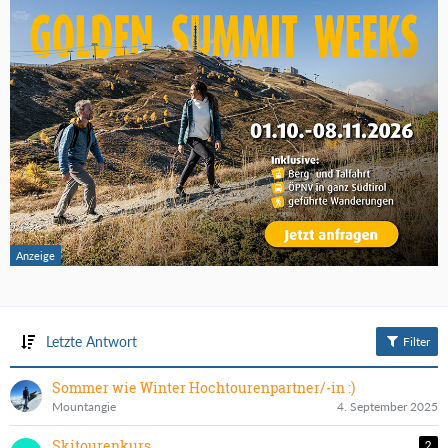
Letzte Antwort
Filter
Sommer wie Winter Hochtourenpartner/-in :)
Mountangie
4. September 2025
Skitourenkurs
2