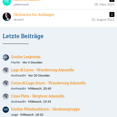
petermayer
28. März 2024
Skitouren für Anfänger
2
skinerd
10. August 2022
Letzte Beiträge
Großer Lenkstein
Martin
Vor 4 Stunden
Lago di Lares - Wanderung Adamello
Andreas84
Vor 20 Stunden
Corno di Lago Scuro - Wanderung Adamello
Andreas84
Mittwoch, 20:40
Cima Plem - Bergtour Adamello
Andreas84
Mittwoch, 19:45
Großes Wiesbachhorn - Glocknergruppe
wege
Mittwoch, 18:32