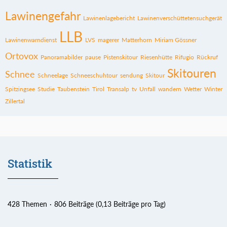
Lawinengefahr
Lawinenlagebericht
Lawinenverschüttetensuchgerät
LLB
Lawinenwarndienst
LVS
magerer
Matterhorn
Miriam Gössner
Ortovox
Panoramabilder
pause
Pistenskitour
Riesenhütte
Rifugio
Rückruf
Skitouren
Schnee
Schneelage
Schneeschuhtour
sendung
Skitour
Spitzingsee
Studie
Taubenstein
Tirol
Transalp
tv
Unfall
wandern
Wetter
Winter
Zillertal
Statistik
428 Themen
806 Beiträge (0,13 Beiträge pro Tag)