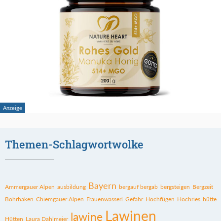
Themen-Schlagwortwolke
Bayern
Ammergauer Alpen
ausbildung
bergauf bergab
bergsteigen
Bergzeit
Bohrhaken
Chiemgauer Alpen
Frauenwasserl
Gefahr
Hochfügen
Hochries
hütte
Lawinen
lawine
Hütten
Laura Dahlmeier